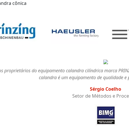
andra cônica
empresa Semac. A
A Skymsen está muito satisfeita com a aqu
Schnelldorfer, pois além de aumentar a nossa
e nos abriram um leque enorme de geometrias
qualidade e robustez das máquinas alemãs 
pós vendas. Por isso a Skymsen aprov
Previous
Seto