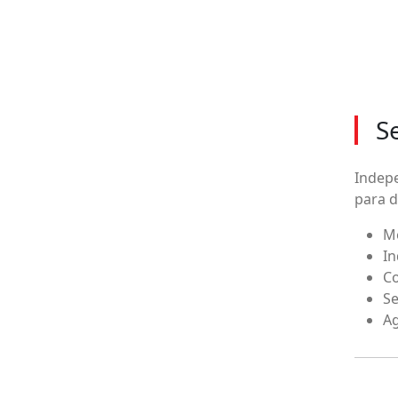
S
Indepe
para d
Me
In
Co
Se
Ag