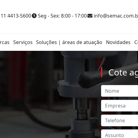
 11 4413-5600
Seg - Sex: 8:00 - 17:00
info@semac.com.b
rcas
Serviços
Soluções | áreas de atuação
Novidades
C
Cote a