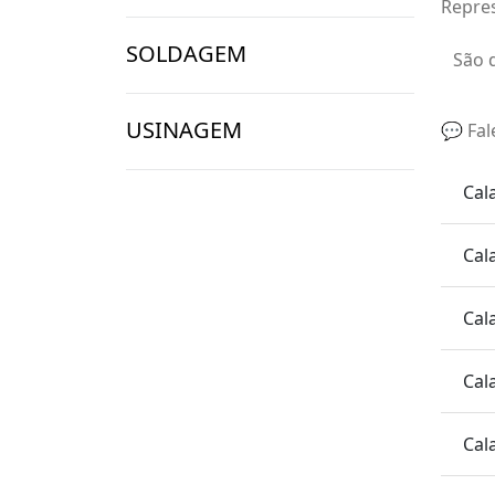
Repre
SOLDAGEM
São 
USINAGEM
💬 Fal
Cal
Cal
Cal
Cal
Cal