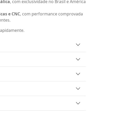
álica
, com exclusividade no Brasil e América
icas e CNC
, com performance comprovada
entes.
rapidamente.