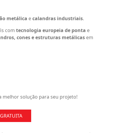
ão metálica
e
calandras industriais
.
fis com
tecnologia europeia de ponta
e
indros, cones e estruturas metálicas
em
 melhor solução para seu projeto!
GRATUITA