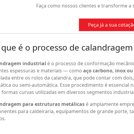
Semac: quem conhece,
Faça como nossos clientes e transforme a 
Peça já a sua cotaçã
 que é o processo de calandragem e
ndragem industrial
é o processo de conformação mecânic
entes espessuras e materiais — como
aço carbono, inox ou
lada entre os rolos da calandra, que pode contar com dois,
tica ou semi-automática. Esse procedimento é essencial na 
 formas curvas utilizadas em diversos segmentos industriai
ndragem para estruturas metálicas
é amplamente empreg
entes para caldeiraria, equipamentos de grande porte, ta