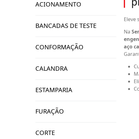
p
ACIONAMENTO
Eleve
BANCADAS DE TESTE
Na
Se
engen
CONFORMAÇÃO
aço c
Garant
Cu
CALANDRA
Ma
El
Co
ESTAMPARIA
FURAÇÃO
CORTE