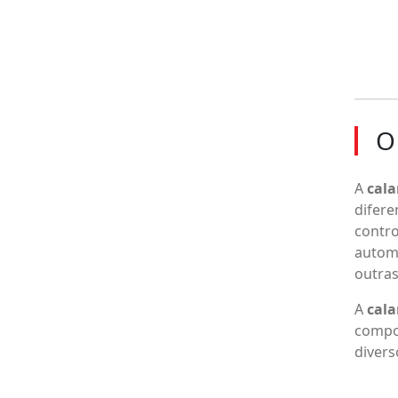
O
A
cala
difer
contro
automá
outras
A
cala
compon