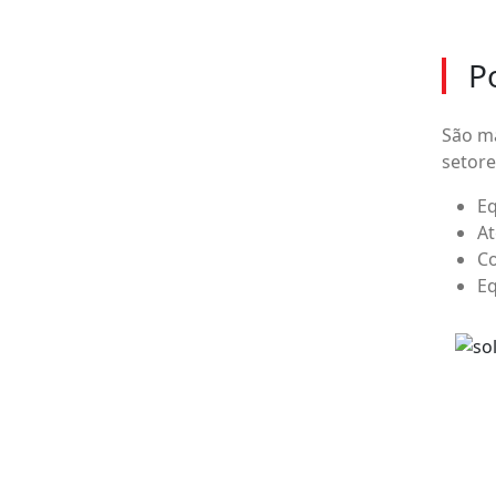
P
São m
setore
Eq
At
Co
Eq