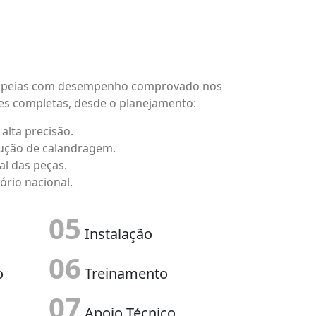
europeias com desempenho comprovado nos
ões completas, desde o planejamento:
alta precisão.
lução de calandragem.
l das peças.
ório nacional.
05
Instalação
06
o
Treinamento