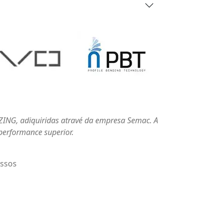
isição da Calandra Prinzing e da Solda Longitudinal Elena One d
 produtividade, nos deram muito mais qualidade às peças fabric
 de peças que antes nem nos arriscávamos a fabricar. Sem cont
e também o ótimo atendimento da SEMAC, desde a negociação at
a e recomenda a SEMAC e as máquinas por ela representadas.
Next
Eduardo Pereira
r de Métodos e Processos