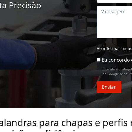
ta Precisão
Ao informar meus
Eu concordo 
Este site é proteg
do Google se aplic
Enviar
alandras para chapas e perfis 