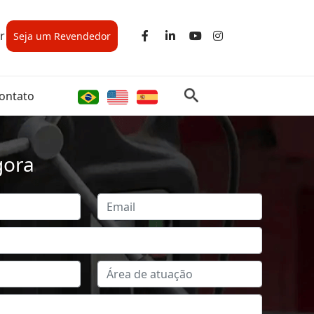
r
Seja um Revendedor
ontato
gora