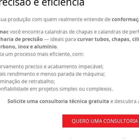
recisão e eficiência
 sua produção com quem realmente entende de
conformaç
mac
você encontra calandras de chapas e calandras de per
haria de precisão
— ideais para
curvar tubos, chapas, cil
arbono, inox e alumínio
.
a um processo mais eficiente, com:
rvamento preciso e acabamento impecável;
is rendimento e menos parada de máquina;
iminação de retrabalho;
nfiabilidade em projetos simples ou complexos.
Solicite uma consultoria técnica gratuita
e descubra a
QUERO UMA CONSULTORIA 