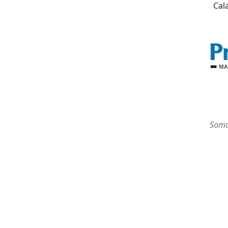
Cal
to calandra cilíndrica marca PRINZING, adiquiridas atravé da 
é um equipamento de qualidade e performance superior.
Sérgio Coelho
Setor de Métodos e Processos